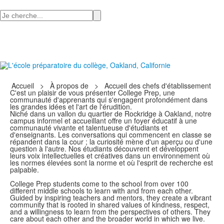
Recherchez
Accueil
>
À propos de
>
Accueil des chefs d'établissement
C'est un plaisir de vous présenter College Prep, une
communauté d'apprenants qui s'engagent profondément dans
les grandes idées et l'art de l'érudition.
Niché dans un vallon du quartier de Rockridge à Oakland, notre
campus informel et accueillant offre un foyer éducatif à une
communauté vivante et talentueuse d'étudiants et
d'enseignants. Les conversations qui commencent en classe se
répandent dans la cour ; la curiosité mène d'un aperçu ou d'une
question à l'autre. Nos étudiants découvrent et développent
leurs voix intellectuelles et créatives dans un environnement où
les normes élevées sont la norme et où l'esprit de recherche est
palpable.
College Prep students come to the school from over 100
different middle schools to learn with and from each other.
Guided by inspiring teachers and mentors, they create a vibrant
community that is rooted in shared values of kindness, respect,
and a willingness to learn from the perspectives of others. They
care about each other and the broader world in which we live.